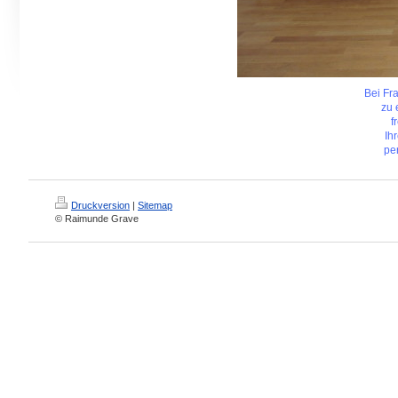
Bei Fr
zu 
f
Ih
per
Druckversion
|
Sitemap
© Raimunde Grave