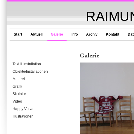
RAIMU
Start
Aktuell
Galerie
Info
Archiv
Kontakt
Dat
Galerie
Text-il-Installation
Objekte/Installationen
Malerei
Grafik
Skulptur
Video
Happy Vulva
Illustrationen